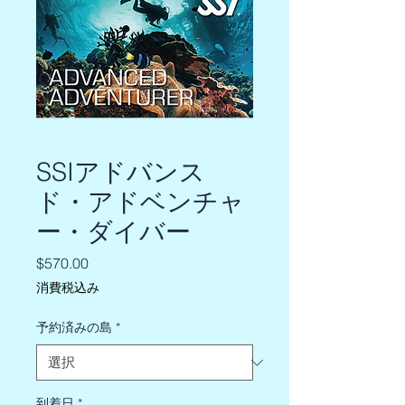
SSIアドバンス
ド・アドベンチャ
ー・ダイバー
価
$570.00
格
消費税込み
予約済みの島
*
到着日
*