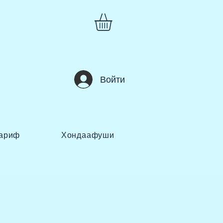
Войти
ариф
Хондаафуши