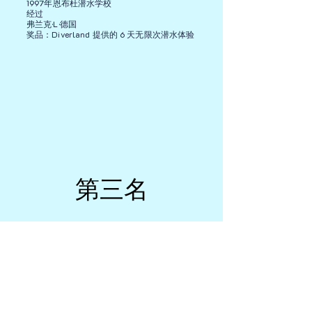
1997年恩布杜潜水学校
经过
弗兰克·L·德国
奖品：Diverland 提供的 6 天无限次潜水体验
第三名
第三名