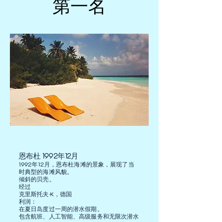
第一名
第一名
恩布杜 1992年12月
1992年12月，恩布杜海滩的景象，展现了当
时典型的海滩风貌。
倾斜的贝壳。
经过
克里斯托夫·K，德国
利润：
在夏日岛度过一周的潜水假期。
包含航班、人工智能、高级服务和无限次潜水