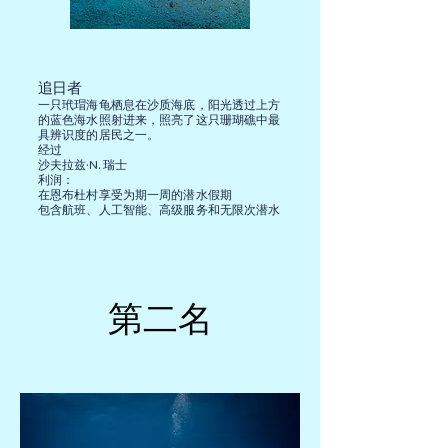
追日者
一只玳瑁海龟栖息在沙质海底，阳光透过上方
的蓝色海水照射进来，照亮了这只珊瑚礁中最
具辨识度的居民之一。
经过
沙夫拉兹·N. 瑞士
利润：
在恩布杜村享受为期一周的潜水假期
包含航班、人工智能、高级服务和无限次潜水
第二名
第二名