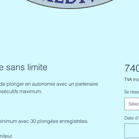
e sans limite
74
TVA Inc
 de plonger en autonomie avec un partenaire
nsécutifs maximum.
Île rés
Sélec
Date d'
minimum avec 30 plongées enregistrées.
iteur.