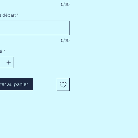
0/20
e départ
*
0/20
é
*
ter au panier