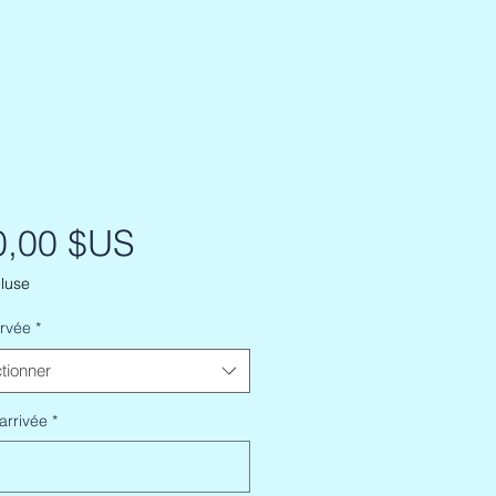
Prix
0,00 $US
luse
ervée
*
tionner
arrivée
*