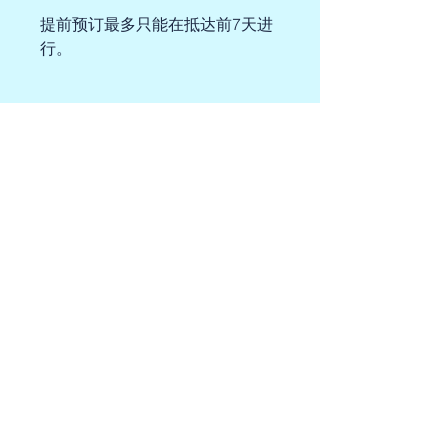
提前预订最多只能在抵达前7天进
行。
要求
至少开放水域潜水员
马尔代夫潜水乐园
恩布杜村 8200
马尔代夫共和国