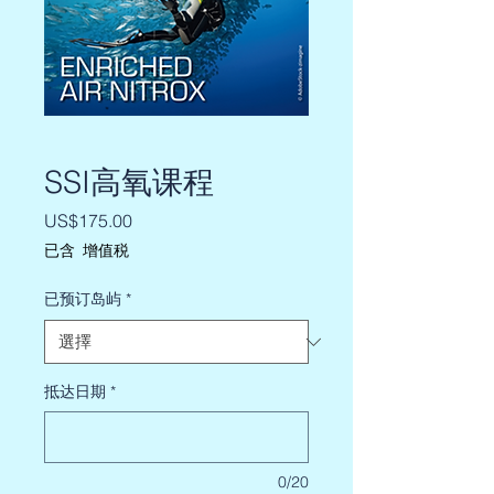
SSI高氧课程
價
US$175.00
格
已含 增值税
已预订岛屿
*
抵达日期
*
0/20