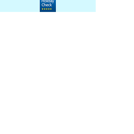
Wir danken euch für eure
Unterstützung
Diverland Maldives
Embudu Village 8200
Rep. of Maldives
+960 7788177
Customer.service@diverland.com