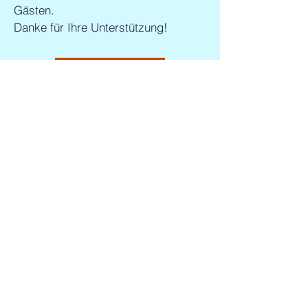
Gästen.
Danke für Ihre Unterstützung!
Bewertung
HOTEL WEBSEITE
HONDAAFUSHI