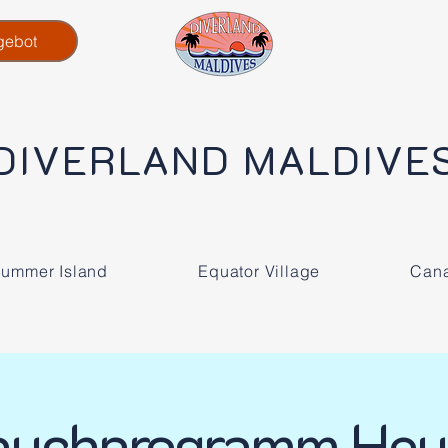
gebot
DIVERLAND MALDIVE
ummer Island
Equator Village
Cana
auchprogramm Heu