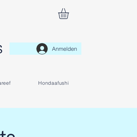
S
Anmelden
reef
Hondaafushi
te