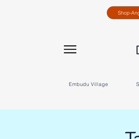
Shop-An
Embudu Village
S
T