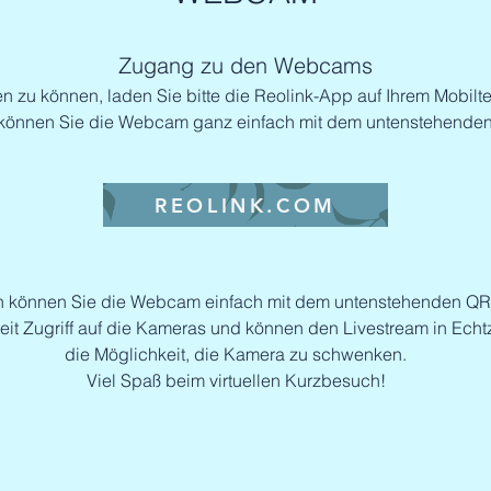
Zugang zu den Webcams
 zu können, laden Sie bitte die Reolink-App auf Ihrem Mobilte
n können Sie die Webcam ganz einfach mit dem untenstehend
REOLINK.COM
ion können Sie die Webcam einfach mit dem untenstehenden Q
eit Zugriff auf die Kameras und können den Livestream in Ech
die Möglichkeit, die Kamera zu schwenken.
Viel Spaß beim virtuellen Kurzbesuch!