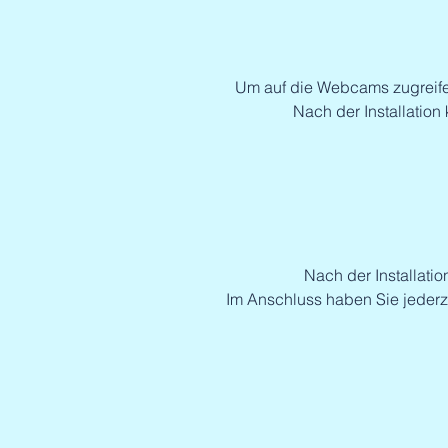
Um auf die Webcams zugreifen
Nach der Installatio
Nach der Installat
Im Anschluss haben Sie jederz