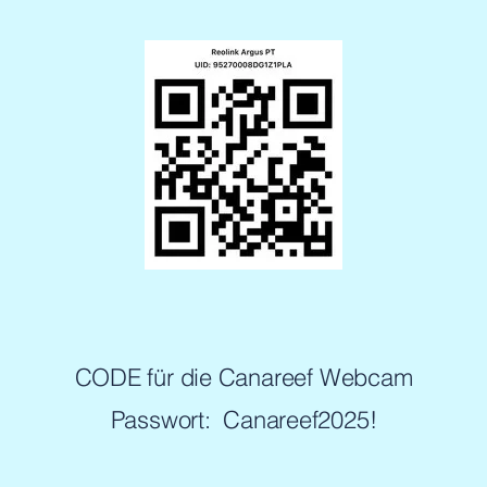
CODE für die Canareef Webcam​
Passwort: Canareef2025!